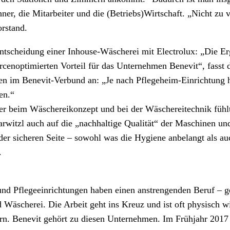
ner, die Mitarbeiter und die (Betriebs)Wirtschaft. „Nicht zu 
orstand.
Entscheidung einer Inhouse-Wäscherei mit Electrolux: „Die E
enoptimierten Vorteil für das Unternehmen Benevit“, fasst d
 im Benevit-Verbund an: „Je nach Pflegeheim-Einrichtung hab
en.“
er beim Wäschereikonzept und bei der Wäschereitechnik fühlt 
rwitzl auch auf die „nachhaltige Qualität“ der Maschinen und
der sicheren Seite – sowohl was die Hygiene anbelangt als au
.
und Pflegeeinrichtungen haben einen anstrengenden Beruf – g
äscherei. Die Arbeit geht ins Kreuz und ist oft physisch wi
dern. Benevit gehört zu diesen Unternehmen. Im Frühjahr 20