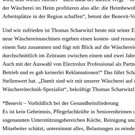
der Wäscherei im Heim profitieren also alle: die Heimbewoh
Arbeitsplätze in der Region schaffen“, betont der Benevit-V
Und wie zufrieden ist Thomas Scharwitzl heute mit seiner 
neue Wäschereimaschinen ergeben einen kosten- und ressourc
einem Satz zusammen und fügt mit Blick auf die Wäschereien
durchschnittlich im Zeitraum zwischen einem und zwei Jahr
Auch mit der Auswahl von Electrolux Professional als Partn
Betrieb und es gab keinerlei Reklamationen!“ Das führt Scha
Stellenwert hat. „Damit sind wir mit unserer Wäscherei auf 
Wäschereitechnik-Spezialist“, bekräftigt Thomas Scharwitzl
*Benevit – Vorbildlich bei der Gesundheitsförderung
Es ist kein Geheimnis, Pflegefachkräfte in Seniorenheimen 
sogenannten Unterstützungsbereichen Küche, Reinigung und W
Mitarbeiter schätzt, unternimmt alles, Belastungen zu min