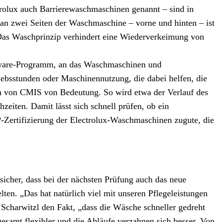
trolux auch Barrierewaschmaschinen genannt – sind in
an zwei Seiten der Waschmaschine – vorne und hinten – ist
 Das Waschprinzip verhindert eine Wiederverkeimung von
tware-Programm, an das Waschmaschinen und
ebsstunden oder Maschinennutzung, die dabei helfen, die
on von CMIS von Bedeutung. So wird etwa der Verlauf des
eiten. Damit lässt sich schnell prüfen, ob ein
ertifizierung der Electrolux-Waschmaschinen zugute, die
sicher, dass bei der nächsten Prüfung auch das neue
ten. „Das hat natürlich viel mit unseren Pflegeleistungen
 Scharwitzl den Fakt, „dass die Wäsche schneller gedreht
samt flexibler und die Abläufe verzahnen sich besser. Von