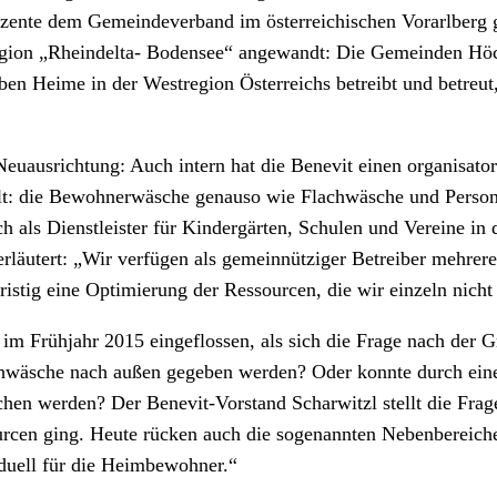
rozente dem Gemeindeverband im österreichischen Vorarlberg g
 Region „Rheindelta- Bodensee“ angewandt: Die Gemeinden Höc
eben Heime in der Westregion Österreichs betreibt und betreut,
Neuausrichtung: Auch intern hat die Benevit einen organisat
llt: die Bewohnerwäsche genauso wie Flachwäsche und Perso
 als Dienstleister für Kindergärten, Schulen und Vereine i
rläutert: „Wir verfügen als gemeinnütziger Betreiber mehrere
fristig eine Optimierung der Ressourcen, die wir einzeln nicht
 im Frühjahr 2015 eingeflossen, als sich die Frage nach der
achwäsche nach außen gegeben werden? Oder konnte durch eine
n werden? Der Benevit-Vorstand Scharwitzl stellt die Frag
urcen ging. Heute rücken auch die sogenannten Nebenbereiche
iduell für die Heimbewohner.“