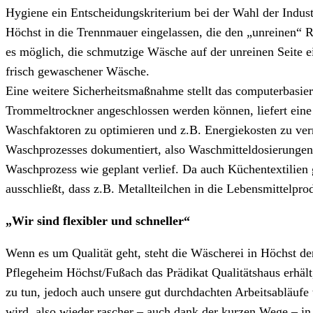
Hygiene ein Entscheidungskriterium bei der Wahl der Indus
Höchst in die Trennmauer eingelassen, die den „unreinen“
es möglich, die schmutzige Wäsche auf der unreinen Seite 
frisch gewaschener Wäsche.
Eine weitere Sicherheitsmaßnahme stellt das computerbas
Trommeltrockner angeschlossen werden können, liefert eine
Waschfaktoren zu optimieren und z.B. Energiekosten zu ver
Waschprozesses dokumentiert, also Waschmitteldosierungen –
Waschprozess wie geplant verlief. Da auch Küchentextilie
ausschließt, dass z.B. Metallteilchen in die Lebensmittelpro
„Wir sind flexibler und schneller“
Wenn es um Qualität geht, steht die Wäscherei in Höchst de
Pflegeheim Höchst/Fußach das Prädikat Qualitätshaus erhält
zu tun, jedoch auch unsere gut durchdachten Arbeitsabläufe
wird, also wieder rascher – auch dank der kurzen Wege – i