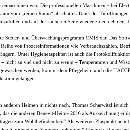
triemaschinen war. Die professionellen Maschinen – bei Elec
 Raum vom „reinen Raum“ abschottet. Dank der Türöffnungen 
einzufüllen und auf der sauberen Seite wieder zu entnehmen.
ierte Steuer- und Überwachungsprogramm CMIS dar. Das Sof
 Reihe von Prozessinformationen wie Verbrauchszahlen, Betri
ringern. Unter Hygieneaspekten ist auch die Protokollfunkti
 nicht zu viel und nicht zu wenig – Temperaturen und Waschz
n gewaschen werden, kommt dem Pflegeheim auch die HACCP-Z
duktion gelangen.
n anderen Heimen in nichts nach. Thomas Scharwitzl ist sich 
, das die anderen Benevit-Heime 2016 als Auszeichnung erhiel
 tragen zum Wohlbefinden bei.“ Als weiteren Pluspunkt nennt
n den Stationen und Zimmern ankommt.“ Dadurch ist man insge