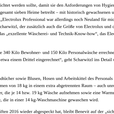
richtet werden sollte, damit sie den Anforderungen von Hygie
esamt sieben Heime betreibt – mit historisch gewachsenen 
„Electrolux Professional war allerdings noch Neuland für mic
Scharwitzl, der zusätzlich auch die Größe von Electrolux und
das „exzellente Wäscherei- und Technik-Know-how“, das Elec
e 340 Kilo Bewohner- und 150 Kilo Personalwäsche errechnet
 etwa einem Drittel eingerechnet“, geht Scharwitzl ins Deta
dtücher sowie Blusen, Hosen und Arbeitskittel des Personal
men von 18 kg in einem extra abgetrennten Raum – auch unr
ner, die je 14 bzw. 19 kg Wäsche aufnehmen sowie eine War
, die in einer 14 kg-Waschmaschine gewaschen wird.
ten 2016 wieder abgespeckt hat, bleibt Benevit auf der „sich