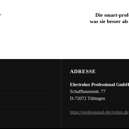
r
Die smart-pro
was sie besser a
ADRESSE
Electrolux Professional Gmb
Schaffhausenstr. 77
D-72072 Tübingen
https://professional.electrolux.de