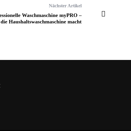
Nächster Artikel
fessionelle Waschmaschine myPRO –
ls die Haushaltswaschmaschine macht
H