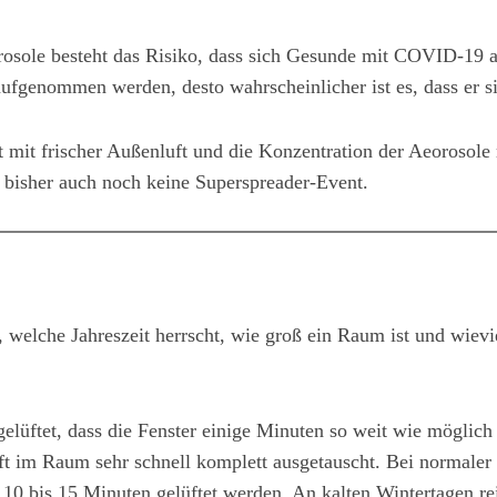
rosole besteht das Risiko, dass sich Gesunde mit COVID-19 a
fgenommen werden, desto wahrscheinlicher ist es, dass er sic
t mit frischer Außenluft und die Konzentration der Aeorosole 
s bisher auch noch keine Superspreader-Event.
b, welche Jahreszeit herrscht, wie groß ein Raum ist und wiev
gelüftet, dass die Fenster einige Minuten so weit wie möglich
ft im Raum sehr schnell komplett ausgetauscht. Bei normaler
 10 bis 15 Minuten gelüftet werden. An kalten Wintertagen r