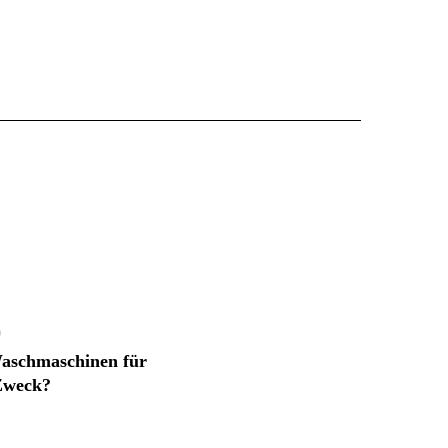
0
aschmaschinen für
Zweck?