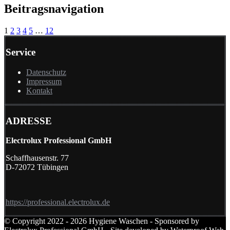
Beitragsnavigation
1
2
3
4
5
…
12
Service
Datenschutz
Impressum
Kontakt
ADRESSE
Electrolux Professional GmbH
Schaffhausenstr. 77
D-72072 Tübingen
https://professional.electrolux.de
© Copyright 2022 - 2026 Hygiene Waschen - Sponsored by